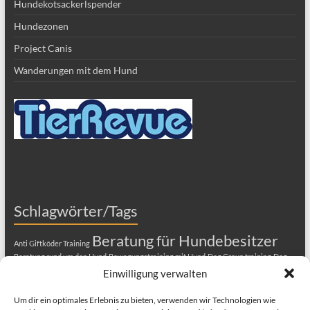
Hundekotsackerlspender
Hundezonen
Project Canis
Wanderungen mit dem Hund
Schlagwörter/Tags
Beratung für Hundebesitzer
Anti Giftköder Training
Beratung rund um den Hund
Bewegungstraining mit Hund
Dog Group training
Dog
training in english
entspannter Hund
Ernährungsberatung für Hunde
Hundecoach
Einwilligung verwalten
hundeschule
Hundeerziehung
Hundekurs
Hundeschule
wien
Um dir ein optimales Erlebnis zu bieten, verwenden wir Technologien wie
Hundesprache
hundetraining in der gruppe
Hundetraining Wien