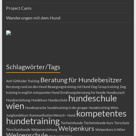
Project Canis
Wanderungen mit dem Hund
Schlagwörter/Tags
Beratung für Hundebesitzer
Anti Giftköder Training
Beratung rund um den Hund
Bewegungstraining mit Hund
Dog Group training
Dog
training in english
entspannter Hund
Ernährungsberatung für Hunde
Hundecoach
hundeschule
Hundeerziehung
Hundekurs
Hundeschule
wien
Hundesprache
hundetraining in der gruppe
Hundetraining Wien
kompetentes
Junghundekurs
Kommunikation Mensch - Hund
hundetraining
Tierheimhunde
Tierheimhunde Kurs
Tierschutz
Welpenkurs
Tierschutzhunde
Welpenerziehung
Welpenkurs in Wien
Welpenschule