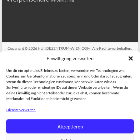
Welpentraining
Copyright © 2026
HUNDEZENTRUM-WIEN.COM
. Alle Rechte vorbehalten.
Theme
Spacious
von ThemeGrill. Präsentiert von:
WordPress
.
Einwilligung verwalten
ANMELDUNG
HUNDEKURSE
Welpenkurs in Wien
Hundekurs
Alltagsfit 1
Erziehungskurse für Hunde Alltagsfit 2+3
Dog Training in
Um dir ein optimales Erlebnis zu bieten, verwenden wir Technologien wie
English
Therapiehundeausbildung
BESCHÄFTIGUNGSKURSE
Dogs
Cookies, um Geräteinformationen zu speichern und/oder darauf zuzugreifen.
Tricks Kurs
Train the brain
Hundefitness – Bewegungstraining
Wenn du diesen Technologien zustimmst, können wir Daten wie das
GESUNDHEIT
BIORESONANZ
Medical Training für Hunde
Surfverhalten oder eindeutige IDs auf dieser Website verarbeiten. Wenn du
EINZELTRAINING
Einzeltraining für Hunde
ÜBER UNS
TRAINER
deine Einwilligung nicht erteilst oder zurückziehst, können bestimmte
TEAM
DCE – Dog Competence Education
Project Canis
Alle Infos rund
Merkmale und Funktionen beeinträchtigt werden.
um unsere Hundekurse
TERMINE
Dienste verwalten
Akzeptieren