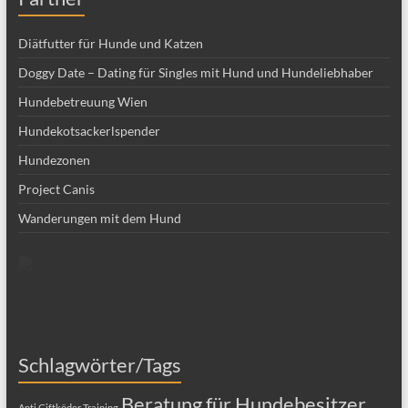
Hundebetreuung Wien
Hundekotsackerlspender
Hundezonen
Project Canis
Wanderungen mit dem Hund
Schlagwörter/Tags
Beratung für Hundebesitzer
Anti Giftköder Training
Beratung rund um den Hund
Bewegungstraining mit Hund
Dog Group training
Dog
training in english
entspannter Hund
Ernährungsberatung für Hunde
Hundecoach
hundeschule
Hundeerziehung
Hundekurs
Hundeschule
wien