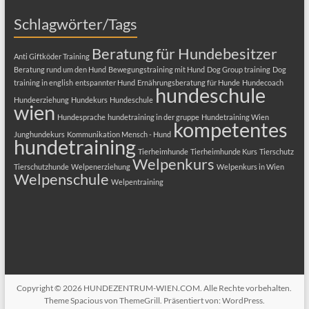
Schlagwörter/Tags
Beratung für Hundebesitzer
Anti Giftköder Training
Beratung rund um den Hund
Bewegungstraining mit Hund
Dog Group training
Dog
training in english
entspannter Hund
Ernährungsberatung für Hunde
Hundecoach
hundeschule
Hundeerziehung
Hundekurs
Hundeschule
wien
Hundesprache
hundetraining in der gruppe
Hundetraining Wien
kompetentes
Junghundekurs
Kommunikation Mensch - Hund
hundetraining
Tierheimhunde
Tierheimhunde Kurs
Tierschutz
Welpenkurs
Tierschutzhunde
Welpenerziehung
Welpenkurs in Wien
Welpenschule
Welpentraining
Copyright © 2026
HUNDEZENTRUM-WIEN.COM
. Alle Rechte vorbehalten.
Theme
Spacious
von ThemeGrill. Präsentiert von:
WordPress
.