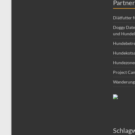
Partner
Diätfutter 
Doggy Date 
und Hundel
Hundebetr
Hundekotsa
Hundezone
Project Can
Wanderung
Schlag