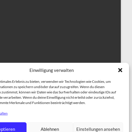
Einwilligung verwalten
ptimales Erlebnis zu bieten, verwenden wir Technologien wie Cookies, um
ationen zu speichern und/oder darauf zuzugreifen. Wenn du diesen
 zustimmst, können wir Daten wie das Surfverhalten oder eindeutige IDs auf
e verarbeiten. Wenn du deine Einwilligung nicht erteilst oder zurückziehst,
immte Merkmale und Funktionen beeinträchtigt werden.
alten
herapiehundeausbildung
BESCHÄFTIGUNGSKURSE
ptieren
Ablehnen
Einstellungen ansehen
NING
Einzeltraining für Hunde
ÜBER UNS
TRAINER TEAM