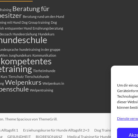
Beratung für
Training
esitzer
Beratung rund um den Hund
ning mit Hund
Dog Group training
Dog
ish
entspannter Hund
Ernährungsberatung
decoach
Hundeerziehung
Hundekurs
hundeschule
undesprache
hundetraining in der gruppe
 Wien
Junghundekurs
Kommunikation
kompetentes
training
Tierheimhunde
 Kurs
Tierschutz
Tierschutzhunde
Welpenkurs
ung
Welpenkurs in
Um dir ein o
penschule
Welpentraining
Geräteinform
Technologien
dieser Websit
können best
Dienste verw
ten. Theme
Spacious
von ThemeGrill.
Alltagsfit 1
Erziehungskurse für Hunde Alltagsfit 2+3
Dog Training in English
T
Akze
ng
GESUNDHEIT
BIORESONANZ
Medical Training für Hunde
EINZELTRAI