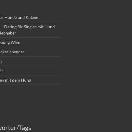
für Hunde und Katzen
– Dating für Singles mit Hund
iebhaber
euung Wien
ckerlspender
n
is
en mit dem Hund
wörter/Tags