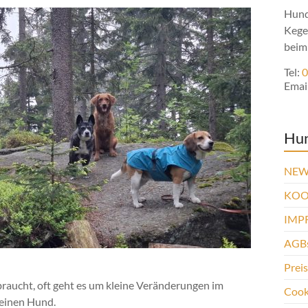
Hund
Kege
beim
Tel:
0
Emai
Hu
NEW
KOO
IMP
AGBs
Prei
 braucht, oft geht es um kleine Veränderungen im
Cooki
Deinen Hund.