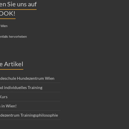
n Sie uns auf
OOK!
 Wien
enfalls hervorheben
e Artikel
deschule Hundezentrum Wien
d individuelles Training
Kurs
 in Wien!
dezentrum Trainingsphilosophie