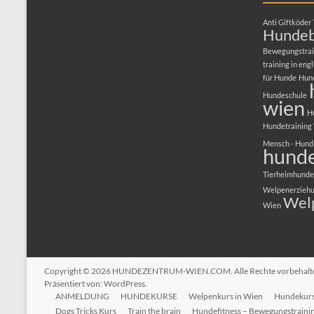
Anti Giftköder 
Hundeb
Bewegungstrai
training in engl
für Hunde
Hun
Hundeschule
wien
H
Hundetraining
Mensch - Hund
hunde
Tierheimhunde
Welpenerzieh
Wel
Wien
Copyright © 2026
HUNDEZENTRUM-WIEN.COM
. Alle Rechte vorbehal
Präsentiert von:
WordPress
.
ANMELDUNG
HUNDEKURSE
Welpenkurs in Wien
Hundekurs 
Dogs Tricks Kurs
Train the brain
Hundefitness – Bewegungstraini