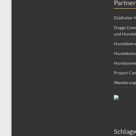
Partner
Diätfutter 
Doggy Date 
und Hundel
Hundebetr
Hundekotsa
Hundezone
Project Can
Wanderung
Schlag