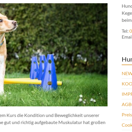
Hund
Kege
beim
Tel:
0
Emai
Hu
NEW
KOO
IMP
AGBs
Prei
esem Kurs die Kondition und Beweglichkeit unserer
Eine gut und richtig aufgebaute Muskulatur hat großen
Cooki