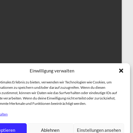
Einwilligung verwalten
ptimales Erlebnis zu bieten, verwenden wir Technologien wie Cookies, um
ationen zu speichern und/oder darauf zuzugreifen. Wenn du diesen
 zustimmst, können wir Daten wie das Surfverhalten oder eindeutige IDs auf
e verarbeiten. Wenn du deine Einwilligung nicht erteilst oder zurückziehst,
immte Merkmale und Funktionen beeinträchtigt werden.
alten
herapiehundeausbildung
BESCHÄFTIGUNGSKURSE
ptieren
Ablehnen
Einstellungen ansehen
NING
Einzeltraining für Hunde
ÜBER UNS
TRAINER TEAM