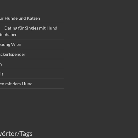
für Hunde und Katzen
– Dating für Singles mit Hund
iebhaber
euung Wien
ckerlspender
n
is
en mit dem Hund
wörter/Tags