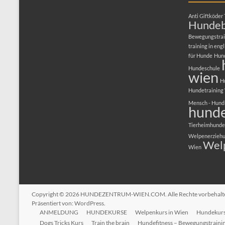
Anti Giftköder 
Hundeb
Bewegungstrai
training in engl
für Hunde
Hun
Hundeschule
wien
H
Hundetraining
Mensch - Hund
hunde
Tierheimhunde
Welpenerzieh
Wel
Wien
Copyright © 2026
HUNDEZENTRUM-WIEN.COM
. Alle Rechte vorbehal
Präsentiert von:
WordPress
.
ANMELDUNG
HUNDEKURSE
Welpenkurs in Wien
Hundekurs 
Dogs Tricks Kurs
Train the brain
Hundefitness – Bewegungstraini