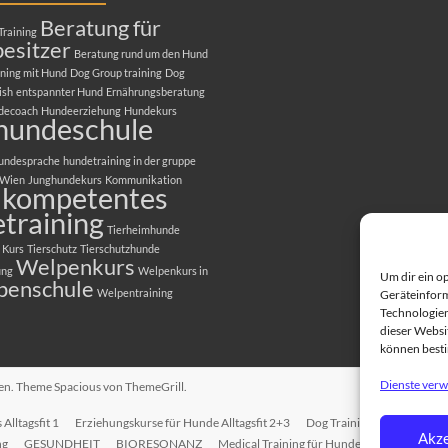
Beratung für
Training
esitzer
Beratung rund um den Hund
ning mit Hund
Dog Group training
Dog
ish
entspannter Hund
Ernährungsberatung
decoach
Hundeerziehung
Hundekurs
hundeschule
undesprache
hundetraining in der gruppe
 Wien
Junghundekurs
Kommunikation
kompetentes
training
Tierheimhunde
 Kurs
Tierschutz
Tierschutzhunde
Welpenkurs
ung
Welpenkurs in
Um dir ein o
penschule
Welpentraining
Geräteinform
Technologien
dieser Websit
können best
Dienste verw
ten. Theme
Spacious
von ThemeGrill.
Alltagsfit 1
Erziehungskurse für Hunde Alltagsfit 2+3
Dog Training in English
T
Akze
ng
GESUNDHEIT
BIORESONANZ
Medical Training für Hunde
EINZELTRAI