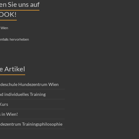
n Sie uns auf
OOK!
 Wien
enfalls hervorheben
e Artikel
deschule Hundezentrum Wien
d individuelles Training
Kurs
 in Wien!
dezentrum Trainingsphilosophie