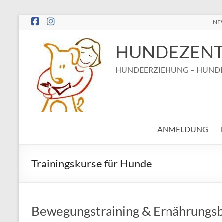
Zum
NE
Inhalt
springen
HUNDEZENT
HUNDEERZIEHUNG – HUNDE
ANMELDUNG
Trainingskurse für Hunde
Bewegungstraining & Ernährungs