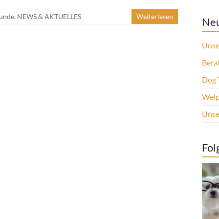
Hunde
,
NEWS & AKTUELLES
Weiterlesen
Neu
Unse
Berat
Dog 
Welp
Unse
Fol