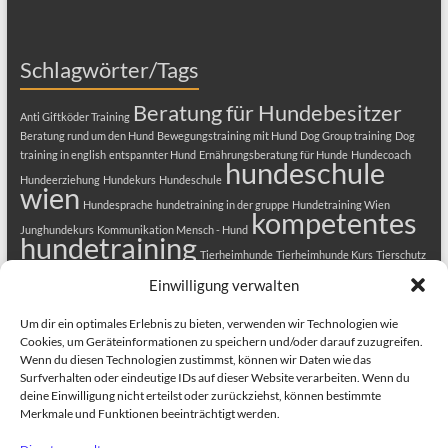
Schlagwörter/Tags
Beratung für Hundebesitzer
Anti Giftköder Training
Beratung rund um den Hund
Bewegungstraining mit Hund
Dog Group training
Dog
training in english
entspannter Hund
Ernährungsberatung für Hunde
Hundecoach
hundeschule
Hundeerziehung
Hundekurs
Hundeschule
wien
Hundesprache
hundetraining in der gruppe
Hundetraining Wien
kompetentes
Junghundekurs
Kommunikation Mensch - Hund
hundetraining
Tierheimhunde
Tierheimhunde Kurs
Tierschutz
Welpenkurs
Tierschutzhunde
Welpenerziehung
Welpenkurs in Wien
Einwilligung verwalten
Welpenschule
Welpentraining
Um dir ein optimales Erlebnis zu bieten, verwenden wir Technologien wie
Cookies, um Geräteinformationen zu speichern und/oder darauf zuzugreifen.
Wenn du diesen Technologien zustimmst, können wir Daten wie das
Surfverhalten oder eindeutige IDs auf dieser Website verarbeiten. Wenn du
deine Einwilligung nicht erteilst oder zurückziehst, können bestimmte
Merkmale und Funktionen beeinträchtigt werden.