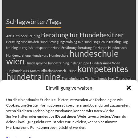
Schlagwörter/Tags
Beratung für Hundebesitzer
Anti Giftköder Training
Beratung rund um den Hund
Bewegungstraining mit Hund
Dog Group training
Dog
training in english
entspannter Hund
Ernährungsberatung für Hunde
Hundecoach
hundeschule
Hundeerziehung
Hundekurs
Hundeschule
wien
Hundesprache
hundetraining in der gruppe
Hundetraining Wien
kompetentes
Junghundekurs
Kommunikation Mensch - Hund
hundetraining
Tierheimhunde
Tierheimhunde Kurs
Tierschutz
Welpenkurs
Tierschutzhunde
Welpenerziehung
Welpenkurs in Wien
Einwilligung verwalten
Welpenschule
Welpentraining
Um dir ein optimales Erlebnis zu bieten, verwenden wir Technologien wie
Cookies, um Geräteinformationen zu speichern und/oder darauf zuzugreifen.
Wenn du diesen Technologien zustimmst, können wir Daten wie das
Surfverhalten oder eindeutige IDs auf dieser Website verarbeiten. Wenn du
deine Einwilligung nicht erteilst oder zurückziehst, können bestimmte
Merkmale und Funktionen beeinträchtigt werden.