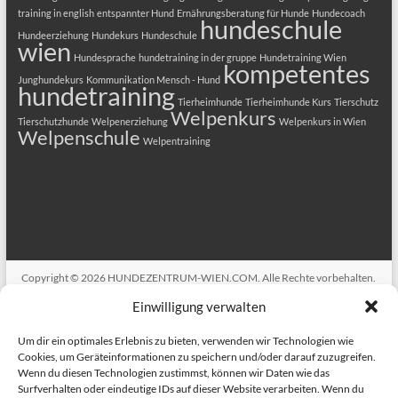
training in english
entspannter Hund
Ernährungsberatung für Hunde
Hundecoach
hundeschule
Hundeerziehung
Hundekurs
Hundeschule
wien
Hundesprache
hundetraining in der gruppe
Hundetraining Wien
kompetentes
Junghundekurs
Kommunikation Mensch - Hund
hundetraining
Tierheimhunde
Tierheimhunde Kurs
Tierschutz
Welpenkurs
Tierschutzhunde
Welpenerziehung
Welpenkurs in Wien
Welpenschule
Welpentraining
Copyright © 2026
HUNDEZENTRUM-WIEN.COM
. Alle Rechte vorbehalten.
Theme
Spacious
von ThemeGrill. Präsentiert von:
WordPress
.
Einwilligung verwalten
ANMELDUNG
HUNDEKURSE
Welpenkurs in Wien
Hundekurs
Alltagsfit 1
Erziehungskurse für Hunde Alltagsfit 2+3
Dog Training in
Um dir ein optimales Erlebnis zu bieten, verwenden wir Technologien wie
English
Therapiehundeausbildung
BESCHÄFTIGUNGSKURSE
Dogs
Cookies, um Geräteinformationen zu speichern und/oder darauf zuzugreifen.
Tricks Kurs
Train the brain
Hundefitness – Bewegungstraining
Wenn du diesen Technologien zustimmst, können wir Daten wie das
GESUNDHEIT
BIORESONANZ
Medical Training für Hunde
Surfverhalten oder eindeutige IDs auf dieser Website verarbeiten. Wenn du