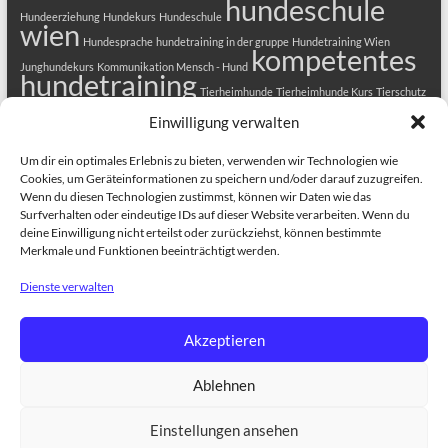
hundeschule
Hundeerziehung
Hundekurs
Hundeschule
wien
Hundesprache
hundetraining in der gruppe
Hundetraining Wien
kompetentes
Junghundekurs
Kommunikation Mensch - Hund
hundetraining
Tierheimhunde
Tierheimhunde Kurs
Tierschutz
Welpenkurs
Tierschutzhunde
Welpenerziehung
Welpenkurs in Wien
Einwilligung verwalten
Welpenschule
Welpentraining
Um dir ein optimales Erlebnis zu bieten, verwenden wir Technologien wie
Cookies, um Geräteinformationen zu speichern und/oder darauf zuzugreifen.
Wenn du diesen Technologien zustimmst, können wir Daten wie das
Surfverhalten oder eindeutige IDs auf dieser Website verarbeiten. Wenn du
deine Einwilligung nicht erteilst oder zurückziehst, können bestimmte
Merkmale und Funktionen beeinträchtigt werden.
Dienste verwalten
Copyright © 2026
HUNDEZENTRUM-WIEN.COM
. Alle Rechte vorbehalten.
Theme
Spacious
von ThemeGrill. Präsentiert von:
WordPress
.
ANMELDUNG
HUNDEKURSE
Welpenkurs in Wien
Hundekurs
Akzeptieren
Alltagsfit 1
Erziehungskurse für Hunde Alltagsfit 2+3
Dog Training in
English
Therapiehundeausbildung
BESCHÄFTIGUNGSKURSE
Dogs
Ablehnen
Tricks Kurs
Train the brain
Hundefitness – Bewegungstraining
GESUNDHEIT
BIORESONANZ
Medical Training für Hunde
EINZELTRAINING
Einzeltraining für Hunde
ÜBER UNS
TRAINER
Einstellungen ansehen
TEAM
DCE – Dog Competence Education
Project Canis
Alle Infos rund