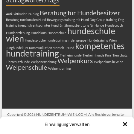
Beratung für Hundebesitzer
Anti Giftköder Training
Beratung rund um den Hund
Bewegungstraining mit Hund
Dog Group training
Dog
training in english
entspannter Hund
Ernährungsberatung für Hunde
Hundecoach
hundeschule
Hundeerziehung
Hundekurs
Hundeschule
wien
Hundesprache
hundetraining in der gruppe
Hundetraining Wien
kompetentes
Junghundekurs
Kommunikation Mensch - Hund
hundetraining
Tierheimhunde
Tierheimhunde Kurs
Tierschutz
Welpenkurs
Tierschutzhunde
Welpenerziehung
Welpenkurs in Wien
Welpenschule
Welpentraining
Copyright © 2026
HUNDEZENTRUM-WIEN.COM
. Alle Rechte vorbehalten.
Theme
Spacious
von ThemeGrill. Präsentiert von:
WordPress
.
Einwilligung verwalten
ANMELDUNG
HUNDEKURSE
Welpenkurs in Wien
Hundekurs
Alltagsfit 1
Erziehungskurse für Hunde Alltagsfit 2+3
Dog Training in