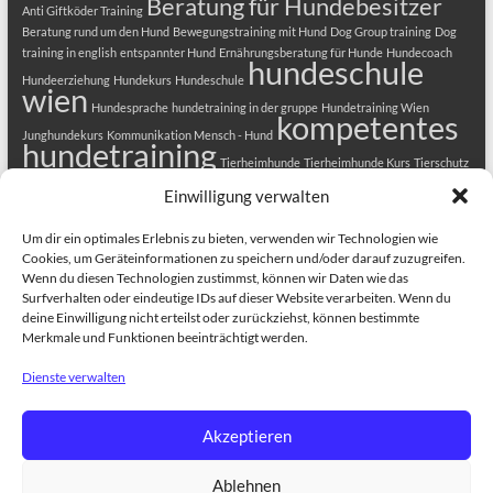
Beratung für Hundebesitzer
Anti Giftköder Training
Beratung rund um den Hund
Bewegungstraining mit Hund
Dog Group training
Dog
training in english
entspannter Hund
Ernährungsberatung für Hunde
Hundecoach
hundeschule
Hundeerziehung
Hundekurs
Hundeschule
wien
Hundesprache
hundetraining in der gruppe
Hundetraining Wien
kompetentes
Junghundekurs
Kommunikation Mensch - Hund
hundetraining
Tierheimhunde
Tierheimhunde Kurs
Tierschutz
Welpenkurs
Tierschutzhunde
Welpenerziehung
Welpenkurs in Wien
Einwilligung verwalten
Welpenschule
Welpentraining
Um dir ein optimales Erlebnis zu bieten, verwenden wir Technologien wie
Cookies, um Geräteinformationen zu speichern und/oder darauf zuzugreifen.
Wenn du diesen Technologien zustimmst, können wir Daten wie das
Surfverhalten oder eindeutige IDs auf dieser Website verarbeiten. Wenn du
deine Einwilligung nicht erteilst oder zurückziehst, können bestimmte
Merkmale und Funktionen beeinträchtigt werden.
Dienste verwalten
Copyright © 2026
HUNDEZENTRUM-WIEN.COM
. Alle Rechte vorbehalten.
Theme
Spacious
von ThemeGrill. Präsentiert von:
WordPress
.
ANMELDUNG
HUNDEKURSE
Welpenkurs in Wien
Hundekurs
Akzeptieren
Alltagsfit 1
Erziehungskurse für Hunde Alltagsfit 2+3
Dog Training in
English
Therapiehundeausbildung
BESCHÄFTIGUNGSKURSE
Dogs
Ablehnen
Tricks Kurs
Train the brain
Hundefitness – Bewegungstraining