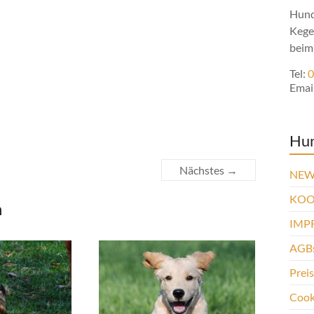
Hund
Kege
beim
Tel:
0
Emai
Hu
Nächstes →
NEW
KOO
n
IMP
AGBs
Prei
Cooki