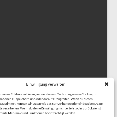
Einwilligung verwalten
ptimales Erlebnis zu bieten, verwenden wir Technologien wie Cookies, um
ationen zu speichern und/oder darauf zuzugreifen. Wenn du diesen
 zustimmst, können wir Daten wie das Surfverhalten oder eindeutige IDs auf
e verarbeiten. Wenn du deine Einwilligung nicht erteilst oder zurückziehst,
immte Merkmale und Funktionen beeinträchtigt werden.