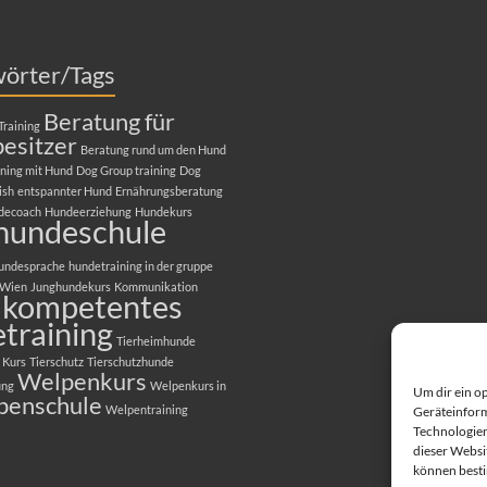
wörter/Tags
Beratung für
Training
esitzer
Beratung rund um den Hund
ning mit Hund
Dog Group training
Dog
ish
entspannter Hund
Ernährungsberatung
decoach
Hundeerziehung
Hundekurs
hundeschule
undesprache
hundetraining in der gruppe
 Wien
Junghundekurs
Kommunikation
kompetentes
training
Tierheimhunde
 Kurs
Tierschutz
Tierschutzhunde
Welpenkurs
ung
Welpenkurs in
Um dir ein o
penschule
Welpentraining
Geräteinform
Technologien
dieser Websit
können best