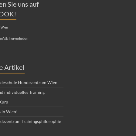
n Sie uns auf
OOK!
 Wien
enfalls hervorheben
e Artikel
deschule Hundezentrum Wien
d individuelles Training
Kurs
 in Wien!
dezentrum Trainingsphilosophie