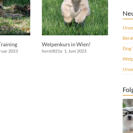
Neu
Unse
Berat
Training
Welpenkurs in Wien!
Dog 
bruar 2023
horsti821a
1. Juni 2023
Welp
Unse
Fol