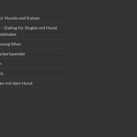
für Hunde und Katzen
– Dating für Singles mit Hund
iebhaber
euung Wien
ckerlspender
n
is
en mit dem Hund