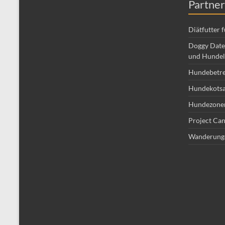
Partner
Diätfutter 
Doggy Date 
und Hundel
Hundebetr
Hundekotsa
Hundezone
Project Can
Wanderung