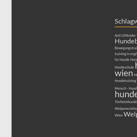
Schlag
Anti Giftköder 
Hundeb
Bewegungstrai
training in engl
für Hunde
Hun
Hundeschule
wien
H
Hundetraining
Mensch - Hund
hunde
Tierheimhunde
Welpenerzieh
Wel
Wien