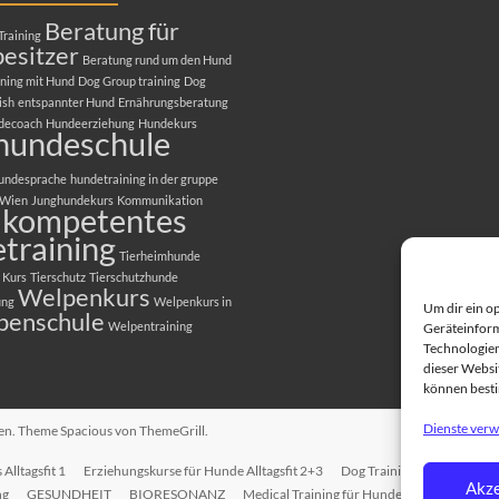
Beratung für
Training
esitzer
Beratung rund um den Hund
ning mit Hund
Dog Group training
Dog
ish
entspannter Hund
Ernährungsberatung
decoach
Hundeerziehung
Hundekurs
hundeschule
undesprache
hundetraining in der gruppe
 Wien
Junghundekurs
Kommunikation
kompetentes
training
Tierheimhunde
 Kurs
Tierschutz
Tierschutzhunde
Welpenkurs
ung
Welpenkurs in
Um dir ein o
penschule
Welpentraining
Geräteinform
Technologien
dieser Websit
können best
Dienste verw
ten. Theme
Spacious
von ThemeGrill.
Alltagsfit 1
Erziehungskurse für Hunde Alltagsfit 2+3
Dog Training in English
T
Akze
ng
GESUNDHEIT
BIORESONANZ
Medical Training für Hunde
EINZELTRAI