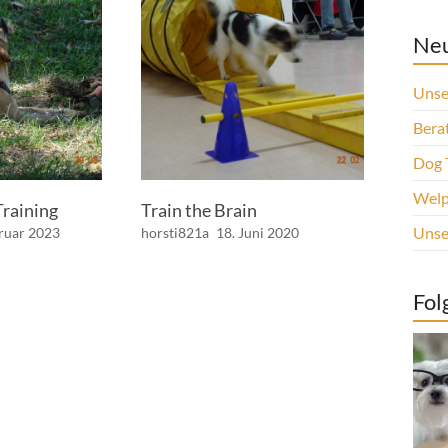
Neu
Unse
Berat
Dog 
Welp
Training
Train the Brain
Unse
bruar 2023
horsti821a
18. Juni 2020
Fol