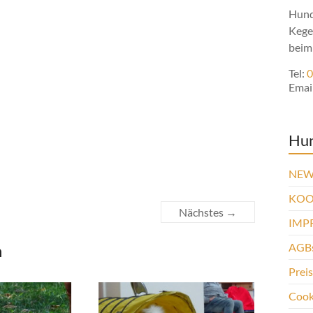
Hund
Kege
beim
Tel:
0
Emai
Hu
NEW
KOO
Nächstes →
IMP
n
AGBs
Prei
Cooki