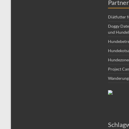
Partner
Diätfutter 
Doggy Date 
und Hundel
Hundebetr
Hundekotsa
Hundezone
Project Can
Wanderung
Schlag