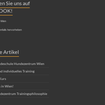
n Sie uns auf
OOK!
 Wien
enfalls hervorheben
e Artikel
deschule Hundezentrum Wien
d individuelles Training
Kurs
 in Wien!
dezentrum Trainingsphilosophie