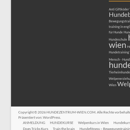
Anti Giftköder 
Hundeb
Bewegungstrai
training in engl
für Hunde
Hun
Hundeschule
wien
H
Hundetraining
Mensch - Hund
hunde
Tierheimhunde
Welpenerzieh
Wel
Wien
Copyright © 2026
HUNDEZENTRUM-WIEN.COM
. Alle Rechte vorbehal
Präsentiert von:
WordPress
.
ANMELDUNG
HUNDEKURSE
Welpenkurs in Wien
Hundekurs 
Dogs Tricks Kurs
Train the brain
Hundefitness – Bewegungstraini