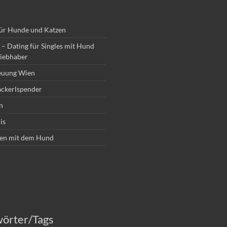
für Hunde und Katzen
– Dating für Singles mit Hund
iebhaber
euung Wien
ckerlspender
n
is
en mit dem Hund
wörter/Tags