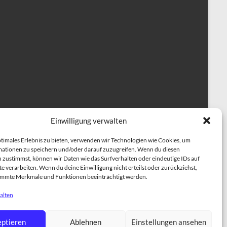
Einwilligung verwalten
ptimales Erlebnis zu bieten, verwenden wir Technologien wie Cookies, um
ationen zu speichern und/oder darauf zuzugreifen. Wenn du diesen
 zustimmst, können wir Daten wie das Surfverhalten oder eindeutige IDs auf
e verarbeiten. Wenn du deine Einwilligung nicht erteilst oder zurückziehst,
immte Merkmale und Funktionen beeinträchtigt werden.
alten
herapiehundeausbildung
BESCHÄFTIGUNGSKURSE
ptieren
Ablehnen
Einstellungen ansehen
NING
Einzeltraining für Hunde
ÜBER UNS
TRAINER TEAM