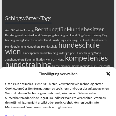
Schlagwörter/Tags
Beratung für Hundebesitzer
Anti Giftköder Training
Beratung rund um den Hund
Bewegungstraining mit Hund
Dog Group training
Dog
training in english
entspannter Hund
Ernährungsberatung für Hunde
Hundecoach
hundeschule
Hundeerziehung
Hundekurs
Hundeschule
wien
Hundesprache
hundetraining in der gruppe
Hundetraining Wien
kompetentes
Junghundekurs
Kommunikation Mensch - Hund
hundetraining
Tierheimhunde
Tierheimhunde Kurs
Tierschutz
Welpenkurs
Tierschutzhunde
Welpenerziehung
Welpenkurs in Wien
Einwilligung verwalten
Welpenschule
Welpentraining
Um dir ein optimales Erlebnis zu bieten, verwenden wir Technologien wie
Cookies, um Geräteinformationen zu speichern und/oder darauf zuzugreifen.
Wenn du diesen Technologien zustimmst, können wir Daten wie das
Surfverhalten oder eindeutige IDs auf dieser Website verarbeiten. Wenn du
deine Einwilligung nicht erteilst oder zurückziehst, können bestimmte
Merkmale und Funktionen beeinträchtigt werden.