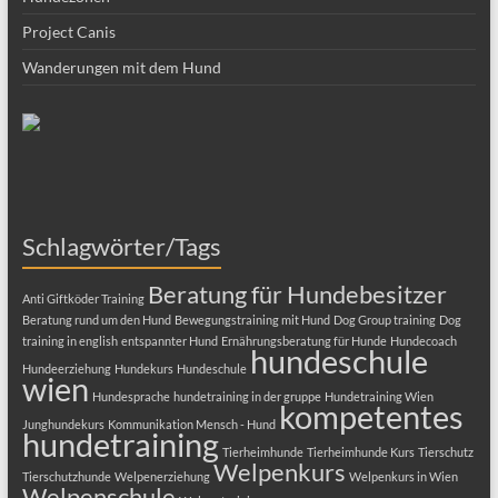
Schlagwörter/Tags
Beratung für Hundebesitzer
Anti Giftköder Training
Beratung rund um den Hund
Bewegungstraining mit Hund
Dog Group training
Dog
training in english
entspannter Hund
Ernährungsberatung für Hunde
Hundecoach
hundeschule
Hundeerziehung
Hundekurs
Hundeschule
wien
Hundesprache
hundetraining in der gruppe
Hundetraining Wien
kompetentes
Junghundekurs
Kommunikation Mensch - Hund
hundetraining
Tierheimhunde
Tierheimhunde Kurs
Tierschutz
Welpenkurs
Tierschutzhunde
Welpenerziehung
Welpenkurs in Wien
Welpenschule
Welpentraining