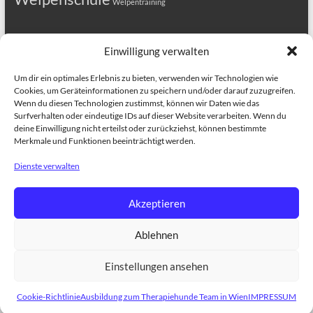
Einwilligung verwalten
Copyright © 2026
HUNDEZENTRUM-WIEN.COM
. Alle Rechte vorbehalten.
Theme
Spacious
von ThemeGrill. Präsentiert von:
WordPress
.
Um dir ein optimales Erlebnis zu bieten, verwenden wir Technologien wie
ANMELDUNG
HUNDEKURSE
Welpenkurs in Wien
Hundekurs
Cookies, um Geräteinformationen zu speichern und/oder darauf zuzugreifen.
Alltagsfit 1
Erziehungskurse für Hunde Alltagsfit 2+3
Dog Training in
Wenn du diesen Technologien zustimmst, können wir Daten wie das
English
Therapiehundeausbildung
BESCHÄFTIGUNGSKURSE
Dogs
Surfverhalten oder eindeutige IDs auf dieser Website verarbeiten. Wenn du
Tricks Kurs
Train the brain
Hundefitness – Bewegungstraining
deine Einwilligung nicht erteilst oder zurückziehst, können bestimmte
GESUNDHEIT
BIORESONANZ
Medical Training für Hunde
Merkmale und Funktionen beeinträchtigt werden.
EINZELTRAINING
Einzeltraining für Hunde
ÜBER UNS
TRAINER
TEAM
DCE – Dog Competence Education
Project Canis
Alle Infos rund
Dienste verwalten
um unsere Hundekurse
TERMINE
Akzeptieren
Ablehnen
Einstellungen ansehen
Cookie-Richtlinie
Ausbildung zum Therapiehunde Team in Wien
IMPRESSUM