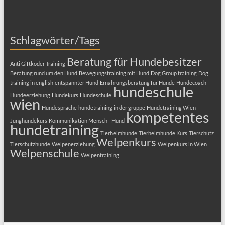
Schlagwörter/Tags
Beratung für Hundebesitzer
Anti Giftköder Training
Beratung rund um den Hund
Bewegungstraining mit Hund
Dog Group training
Dog
training in english
entspannter Hund
Ernährungsberatung für Hunde
Hundecoach
hundeschule
Hundeerziehung
Hundekurs
Hundeschule
wien
Hundesprache
hundetraining in der gruppe
Hundetraining Wien
kompetentes
Junghundekurs
Kommunikation Mensch - Hund
hundetraining
Tierheimhunde
Tierheimhunde Kurs
Tierschutz
Welpenkurs
Tierschutzhunde
Welpenerziehung
Welpenkurs in Wien
Welpenschule
Welpentraining