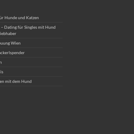
für Hunde und Katzen
– Dating für Singles mit Hund
iebhaber
euung Wien
ckerlspender
n
is
en mit dem Hund
wörter/Tags