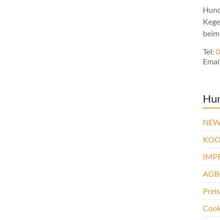
Hund
Kege
beim
Tel:
0
Emai
Hu
NEW
KOO
IMP
AGBs
Prei
Cooki