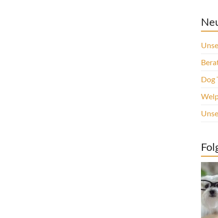
Neu
Unse
Berat
Dog 
Welp
Unse
Fol