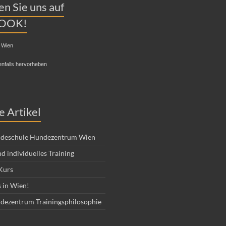
n Sie uns auf
OOK!
 Wien
enfalls hervorheben
e Artikel
deschule Hundezentrum Wien
d individuelles Training
Kurs
 in Wien!
dezentrum Trainingsphilosophie