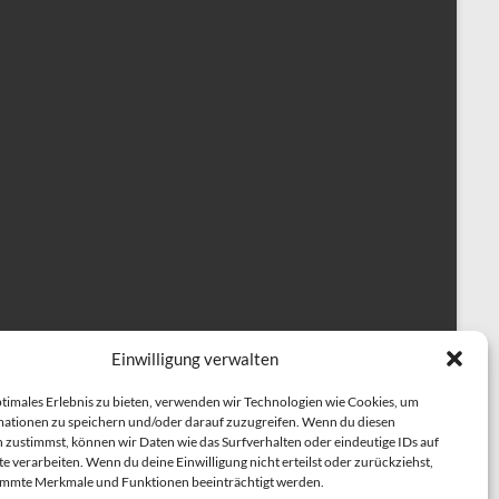
Einwilligung verwalten
ptimales Erlebnis zu bieten, verwenden wir Technologien wie Cookies, um
ationen zu speichern und/oder darauf zuzugreifen. Wenn du diesen
 zustimmst, können wir Daten wie das Surfverhalten oder eindeutige IDs auf
e verarbeiten. Wenn du deine Einwilligung nicht erteilst oder zurückziehst,
herapiehundeausbildung
BESCHÄFTIGUNGSKURSE
immte Merkmale und Funktionen beeinträchtigt werden.
NING
Einzeltraining für Hunde
ÜBER UNS
TRAINER TEAM