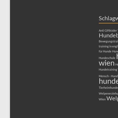
Anti Giftköder 
Hundeb
Bewegungstrai
training in engl
für Hunde
Hun
Hundeschule
wien
H
Hundetraining
Mensch - Hund
hunde
Tierheimhunde
Welpenerzieh
Wel
Wien
Copyright © 2026
HUNDEZENTRUM-WIEN.COM
. Alle Rechte vorbehal
Präsentiert von:
WordPress
.
ANMELDUNG
HUNDEKURSE
Welpenkurs in Wien
Hundekurs 
Dogs Tricks Kurs
Train the brain
Hundefitness – Bewegungstraini