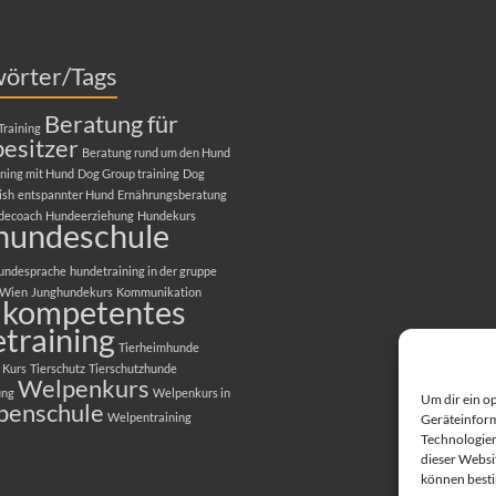
Beratung für
Training
esitzer
Beratung rund um den Hund
ning mit Hund
Dog Group training
Dog
ish
entspannter Hund
Ernährungsberatung
decoach
Hundeerziehung
Hundekurs
hundeschule
undesprache
hundetraining in der gruppe
 Wien
Junghundekurs
Kommunikation
kompetentes
training
Tierheimhunde
 Kurs
Tierschutz
Tierschutzhunde
Welpenkurs
ung
Welpenkurs in
penschule
Welpentraining
Um dir ein o
Geräteinform
ten. Theme
Spacious
von ThemeGrill.
Technologien
dieser Websit
Alltagsfit 1
Erziehungskurse für Hunde Alltagsfit 2+3
Dog Training in English
T
können best
ng
GESUNDHEIT
BIORESONANZ
Medical Training für Hunde
EINZELTRAI