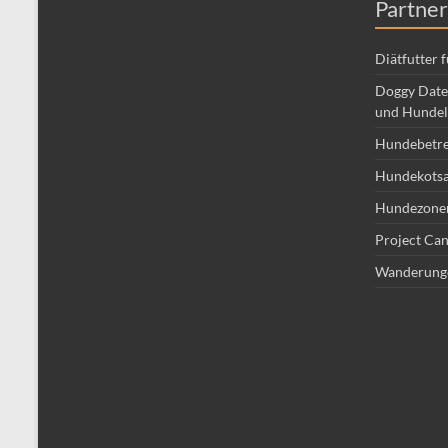
Partner
Diätfutter 
Doggy Date 
und Hundel
Hundebetr
Hundekotsa
Hundezone
Project Can
Wanderung
Schlag