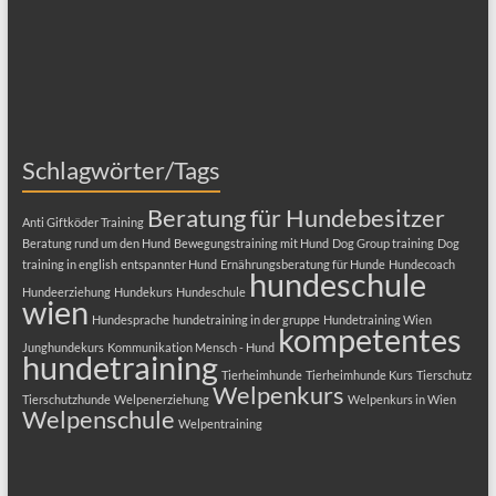
Schlagwörter/Tags
Beratung für Hundebesitzer
Anti Giftköder Training
Beratung rund um den Hund
Bewegungstraining mit Hund
Dog Group training
Dog
training in english
entspannter Hund
Ernährungsberatung für Hunde
Hundecoach
hundeschule
Hundeerziehung
Hundekurs
Hundeschule
wien
Hundesprache
hundetraining in der gruppe
Hundetraining Wien
kompetentes
Junghundekurs
Kommunikation Mensch - Hund
hundetraining
Tierheimhunde
Tierheimhunde Kurs
Tierschutz
Welpenkurs
Tierschutzhunde
Welpenerziehung
Welpenkurs in Wien
Welpenschule
Welpentraining