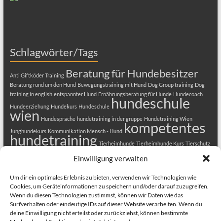
Schlagwörter/Tags
Beratung für Hundebesitzer
Anti Giftköder Training
Beratung rund um den Hund
Bewegungstraining mit Hund
Dog Group training
Dog
training in english
entspannter Hund
Ernährungsberatung für Hunde
Hundecoach
hundeschule
Hundeerziehung
Hundekurs
Hundeschule
wien
Hundesprache
hundetraining in der gruppe
Hundetraining Wien
kompetentes
Junghundekurs
Kommunikation Mensch - Hund
hundetraining
Tierheimhunde
Tierheimhunde Kurs
Tierschutz
Welpenkurs
Tierschutzhunde
Welpenerziehung
Welpenkurs in Wien
Einwilligung verwalten
Welpenschule
Welpentraining
Um dir ein optimales Erlebnis zu bieten, verwenden wir Technologien wie
Cookies, um Geräteinformationen zu speichern und/oder darauf zuzugreifen.
Wenn du diesen Technologien zustimmst, können wir Daten wie das
Surfverhalten oder eindeutige IDs auf dieser Website verarbeiten. Wenn du
deine Einwilligung nicht erteilst oder zurückziehst, können bestimmte