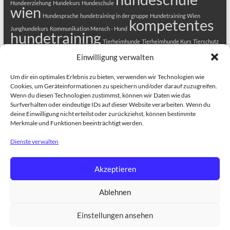
Hundeerziehung
Hundekurs
Hundeschule
wien
Hundesprache
hundetraining in der gruppe
Hundetraining Wien
kompetentes
Junghundekurs
Kommunikation Mensch - Hund
hundetraining
Tierheimhunde
Tierheimhunde Kurs
Tierschutz
Welpenkurs
Tierschutzhunde
Welpenerziehung
Welpenkurs in Wien
Einwilligung verwalten
Welpenschule
Welpentraining
Um dir ein optimales Erlebnis zu bieten, verwenden wir Technologien wie
Cookies, um Geräteinformationen zu speichern und/oder darauf zuzugreifen.
Wenn du diesen Technologien zustimmst, können wir Daten wie das
Surfverhalten oder eindeutige IDs auf dieser Website verarbeiten. Wenn du
deine Einwilligung nicht erteilst oder zurückziehst, können bestimmte
Merkmale und Funktionen beeinträchtigt werden.
Dienste verwalten
Copyright © 2026
HUNDEZENTRUM-WIEN.COM
. Alle Rechte vorbehalten.
Theme
Spacious
von ThemeGrill. Präsentiert von:
WordPress
.
ANMELDUNG
HUNDEKURSE
Welpenkurs in Wien
Hundekurs
Akzeptieren
Alltagsfit 1
Erziehungskurse für Hunde Alltagsfit 2+3
Dog Training in
English
Therapiehundeausbildung
BESCHÄFTIGUNGSKURSE
Dogs
Ablehnen
Tricks Kurs
Train the brain
Hundefitness – Bewegungstraining
GESUNDHEIT
BIORESONANZ
Medical Training für Hunde
EINZELTRAINING
Einzeltraining für Hunde
ÜBER UNS
TRAINER
Einstellungen ansehen
TEAM
DCE – Dog Competence Education
Project Canis
Alle Infos rund