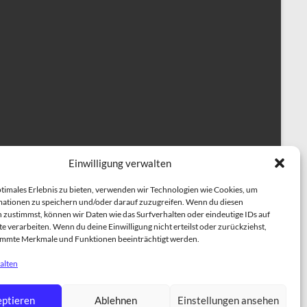
Einwilligung verwalten
ptimales Erlebnis zu bieten, verwenden wir Technologien wie Cookies, um
ationen zu speichern und/oder darauf zuzugreifen. Wenn du diesen
 zustimmst, können wir Daten wie das Surfverhalten oder eindeutige IDs auf
e verarbeiten. Wenn du deine Einwilligung nicht erteilst oder zurückziehst,
immte Merkmale und Funktionen beeinträchtigt werden.
alten
herapiehundeausbildung
BESCHÄFTIGUNGSKURSE
ptieren
Ablehnen
Einstellungen ansehen
NING
Einzeltraining für Hunde
ÜBER UNS
TRAINER TEAM