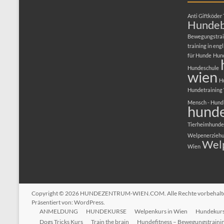
Anti Giftköder 
Hundeb
Bewegungstrai
training in engl
für Hunde
Hun
Hundeschule
wien
H
Hundetraining
Mensch - Hund
hunde
Tierheimhunde
Welpenerzieh
Wel
Wien
Copyright © 2026
HUNDEZENTRUM-WIEN.COM
. Alle Rechte vorbehal
Präsentiert von:
WordPress
.
ANMELDUNG
HUNDEKURSE
Welpenkurs in Wien
Hundekurs 
Dogs Tricks Kurs
Train the brain
Hundefitness – Bewegungstraini