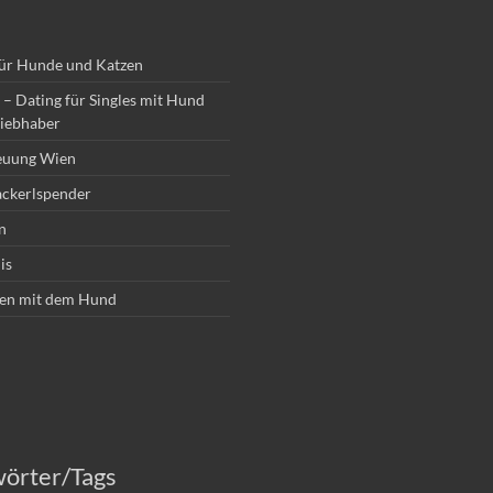
für Hunde und Katzen
– Dating für Singles mit Hund
iebhaber
euung Wien
ckerlspender
n
is
en mit dem Hund
wörter/Tags