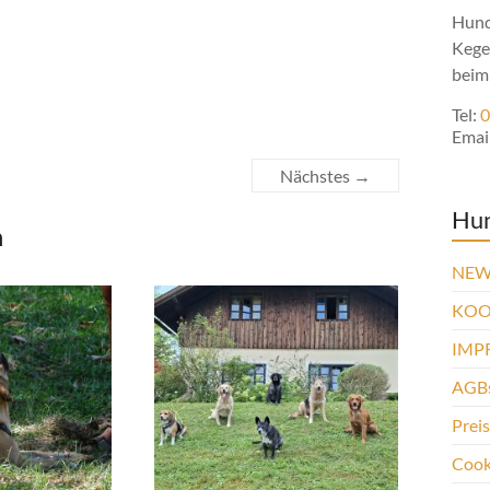
Hund
Kege
beim
Tel:
0
Emai
Nächstes →
Hu
n
NEW
KOO
IMP
AGBs
Prei
Cooki