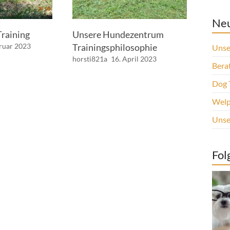
Neu
Training
Unsere Hundezentrum
bruar 2023
Trainingsphilosophie
Unse
horsti821a
16. April 2023
Berat
Dog 
Welp
Unse
Fol