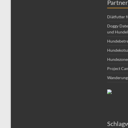
Partner
Diätfutter 
Doggy Date 
und Hundel
Hundebetr
Hundekotsa
Hundezone
Project Can
Wanderung
Schlag