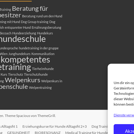
Beratung für
Training
esitzer
Beratung rund um den Hund
ning mit Hund
Dog Group training
Dog
ish
entspannter Hund
Ernährungsberatung
decoach
Hundeerziehung
Hundekurs
hundeschule
undesprache
hundetraining in der gruppe
 Wien
Junghundekurs
Kommunikation
kompetentes
training
Tierheimhunde
 Kurs
Tierschutz
Tierschutzhunde
Welpenkurs
ung
Welpenkurs in
Um dir ein o
penschule
Welpentraining
Geräteinform
Technologien
dieser Websit
können best
Dienste verw
ten. Theme
Spacious
von ThemeGrill.
Alltagsfit 1
Erziehungskurse für Hunde Alltagsfit 2+3
Dog Training in English
T
Akze
ng
GESUNDHEIT
BIORESONANZ
Medical Training für Hunde
EINZELTRAI