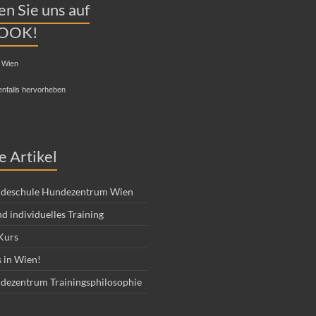
n Sie uns auf
OOK!
 Wien
enfalls hervorheben
e Artikel
deschule Hundezentrum Wien
d individuelles Training
Kurs
 in Wien!
dezentrum Trainingsphilosophie