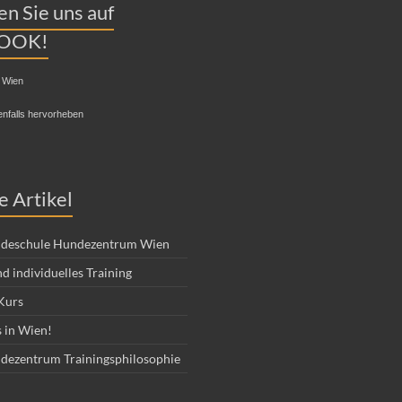
n Sie uns auf
OOK!
 Wien
enfalls hervorheben
e Artikel
deschule Hundezentrum Wien
d individuelles Training
Kurs
 in Wien!
dezentrum Trainingsphilosophie