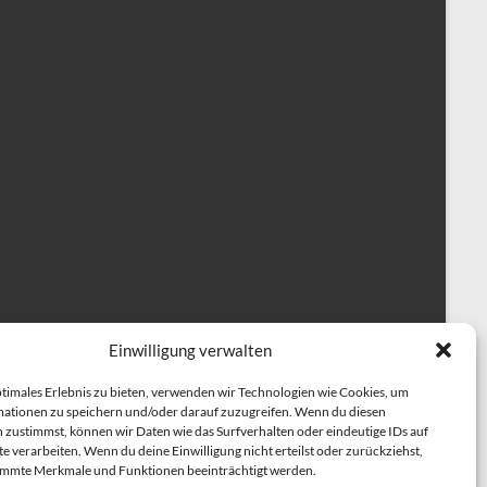
Einwilligung verwalten
ptimales Erlebnis zu bieten, verwenden wir Technologien wie Cookies, um
ationen zu speichern und/oder darauf zuzugreifen. Wenn du diesen
 zustimmst, können wir Daten wie das Surfverhalten oder eindeutige IDs auf
e verarbeiten. Wenn du deine Einwilligung nicht erteilst oder zurückziehst,
herapiehundeausbildung
BESCHÄFTIGUNGSKURSE
immte Merkmale und Funktionen beeinträchtigt werden.
NING
Einzeltraining für Hunde
ÜBER UNS
TRAINER TEAM