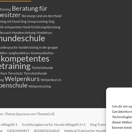
Beratung für
Training
esitzer
Beratung rund um den Hund
ning mit Hund
Dog Group training
Dog
ish
entspannter Hund
Ernährungsberatung
decoach
Hundeerziehung
Hundekurs
hundeschule
undesprache
hundetraining in der gruppe
 Wien
Junghundekurs
Kommunikation
kompetentes
training
Tierheimhunde
 Kurs
Tierschutz
Tierschutzhunde
Welpenkurs
ung
Welpenkurs in
penschule
Welpentraining
Um dir ein o
Geräteinform
ten. Theme
Spacious
von ThemeGrill.
Technologien
dieser Websit
Alltagsfit 1
Erziehungskurse für Hunde Alltagsfit 2+3
Dog Training in English
T
können best
ng
GESUNDHEIT
BIORESONANZ
Medical Training für Hunde
EINZELTRAI