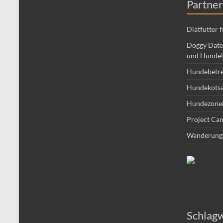
Partner
Diätfutter 
Doggy Date 
und Hundel
Hundebetr
Hundekotsa
Hundezone
Project Can
Wanderung
Schlag