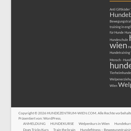
Anti Giftköder 
Hundeb
Bewegungstrai
training in engl
für Hunde
Hun
Hundeschule
wien
H
Hundetraining
Mensch - Hund
hunde
Tierheimhunde
Welpenerzieh
Wel
Wien
Copyright © 2026
HUNDEZENTRUM-WIEN.COM
. Alle Rechte vorbehal
Präsentiert von:
WordPress
.
ANMELDUNG
HUNDEKURSE
Welpenkurs in Wien
Hundekurs 
Dogs Tricks Kurs
Train the brain
Hundefitness – Bewegungstraini