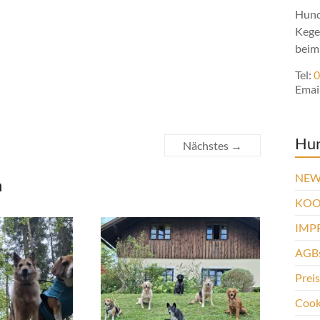
Hund
Kege
beim
Tel:
0
Emai
Hu
Nächstes →
NEW
n
KOO
IMP
AGBs
Prei
Cooki