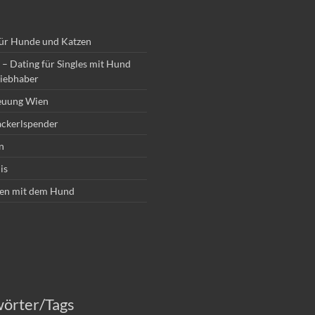
für Hunde und Katzen
– Dating für Singles mit Hund
iebhaber
euung Wien
ckerlspender
n
is
en mit dem Hund
wörter/Tags