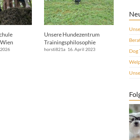
Neu
Unse
chule
Unsere Hundezentrum
Berat
 Wien
Trainingsphilosophie
i 2026
horsti821a
16. April 2023
Dog 
Welp
Unse
Fol