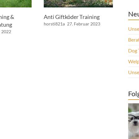
Neu
ning &
Anti Giftköder Training
atung
horsti821a
27. Februar 2023
Unse
i 2022
Berat
Dog 
Welp
Unse
Fol