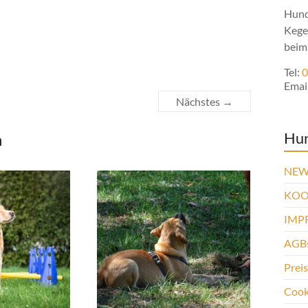
Hund
Kege
beim
Tel:
0
Emai
Nächstes →
Hu
n
NEW
KOO
IMP
AGBs
Prei
Cooki