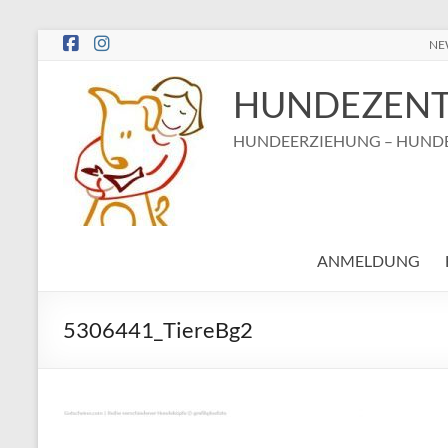
Zum
NE
Inhalt
springen
HUNDEZENT
HUNDEERZIEHUNG – HUNDE
ANMELDUNG
5306441_TiereBg2