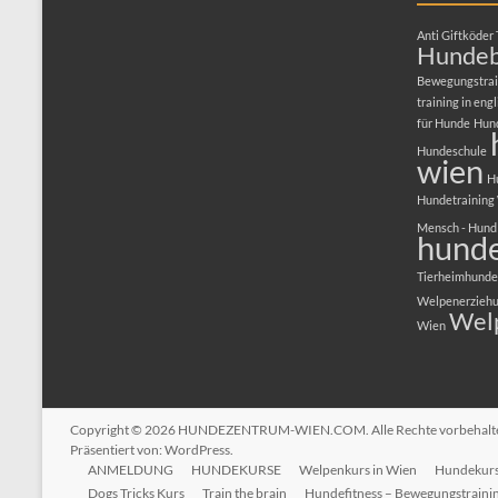
Anti Giftköder 
Hundeb
Bewegungstrai
training in engl
für Hunde
Hun
Hundeschule
wien
H
Hundetraining
Mensch - Hund
hunde
Tierheimhunde
Welpenerzieh
Wel
Wien
Copyright © 2026
HUNDEZENTRUM-WIEN.COM
. Alle Rechte vorbehal
Präsentiert von:
WordPress
.
ANMELDUNG
HUNDEKURSE
Welpenkurs in Wien
Hundekurs 
Dogs Tricks Kurs
Train the brain
Hundefitness – Bewegungstraini