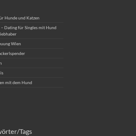
für Hunde und Katzen
– Dating für Singles mit Hund
iebhaber
euung Wien
ckerlspender
n
is
en mit dem Hund
wörter/Tags