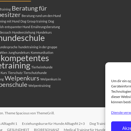
Beratung für
Training
esitzer
Beratung rund um den Hund
ning mit Hund
Dog Group training
Dog
ish
entspannter Hund
Ernährungsberatung
decoach
Hundeerziehung
Hundekurs
hundeschule
undesprache
hundetraining in der gruppe
 Wien
Junghundekurs
Kommunikation
kompetentes
training
Tierheimhunde
 Kurs
Tierschutz
Tierschutzhunde
Welpenkurs
ung
Welpenkurs in
Um dir ein o
penschule
Welpentraining
Geräteinform
Technologien
dieser Websit
können best
Dienste verw
ten. Theme
Spacious
von ThemeGrill.
Alltagsfit 1
Erziehungskurse für Hunde Alltagsfit 2+3
Dog Training in English
T
Akze
ng
GESUNDHEIT
BIORESONANZ
Medical Training für Hunde
EINZELTRAI