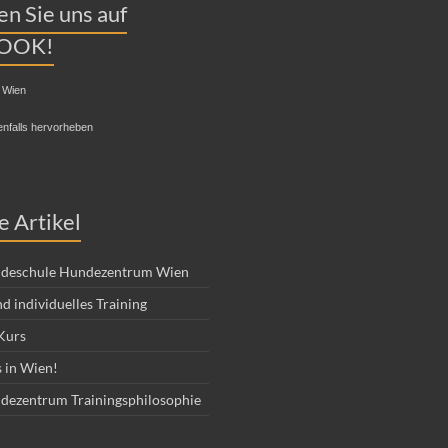
n Sie uns auf
OOK!
 Wien
enfalls hervorheben
e Artikel
deschule Hundezentrum Wien
d individuelles Training
Kurs
 in Wien!
dezentrum Trainingsphilosophie