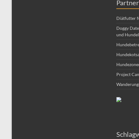
Partner
Diätfutter 
Doggy Date 
und Hundel
Hundebetr
Hundekotsa
Hundezone
Project Can
Wanderung
Schlag