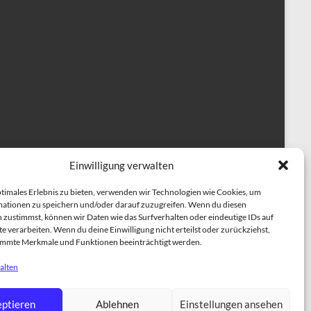
Einwilligung verwalten
ptimales Erlebnis zu bieten, verwenden wir Technologien wie Cookies, um
ationen zu speichern und/oder darauf zuzugreifen. Wenn du diesen
 zustimmst, können wir Daten wie das Surfverhalten oder eindeutige IDs auf
e verarbeiten. Wenn du deine Einwilligung nicht erteilst oder zurückziehst,
immte Merkmale und Funktionen beeinträchtigt werden.
alten
herapiehundeausbildung
BESCHÄFTIGUNGSKURSE
ptieren
Ablehnen
Einstellungen ansehen
NING
Einzeltraining für Hunde
ÜBER UNS
TRAINER TEAM