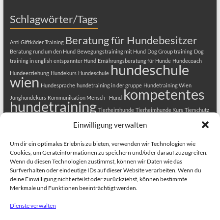
Schlagwörter/Tags
Beratung für Hundebesitzer
Anti Giftköder Training
Beratung rund um den Hund
Bewegungstraining mit Hund
Dog Group training
Dog
training in english
entspannter Hund
Ernährungsberatung für Hunde
Hundecoach
hundeschule
Hundeerziehung
Hundekurs
Hundeschule
wien
Hundesprache
hundetraining in der gruppe
Hundetraining Wien
kompetentes
Junghundekurs
Kommunikation Mensch - Hund
hundetraining
Tierheimhunde
Tierheimhunde Kurs
Tierschutz
Welpenkurs
Tierschutzhunde
Welpenerziehung
Welpenkurs in Wien
Einwilligung verwalten
Welpenschule
Welpentraining
Um dir ein optimales Erlebnis zu bieten, verwenden wir Technologien wie
Cookies, um Geräteinformationen zu speichern und/oder darauf zuzugreifen.
Wenn du diesen Technologien zustimmst, können wir Daten wie das
Surfverhalten oder eindeutige IDs auf dieser Website verarbeiten. Wenn du
deine Einwilligung nicht erteilst oder zurückziehst, können bestimmte
Merkmale und Funktionen beeinträchtigt werden.
Dienste verwalten
Copyright © 2026
HUNDEZENTRUM-WIEN.COM
. Alle Rechte vorbehalten.
Theme
Spacious
von ThemeGrill. Präsentiert von:
WordPress
.