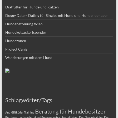
Doggy Date – Dating für Singles mit Hund und Hundeliebhaber
Hundebetreuung Wien
Hundekotsackerlspender
Hundezonen
Project Canis
Wanderungen mit dem Hund
Schlagwörter/Tags
Beratung für Hundebesitzer
Anti Giftköder Training
Beratung rund um den Hund
Bewegungstraining mit Hund
Dog Group training
Dog
training in english
entspannter Hund
Ernährungsberatung für Hunde
Hundecoach